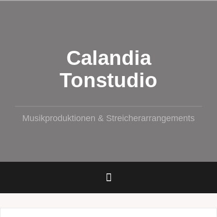
Zum
Inhalt
springen
Calandia
Tonstudio
Musikproduktionen & Streicherarrangements