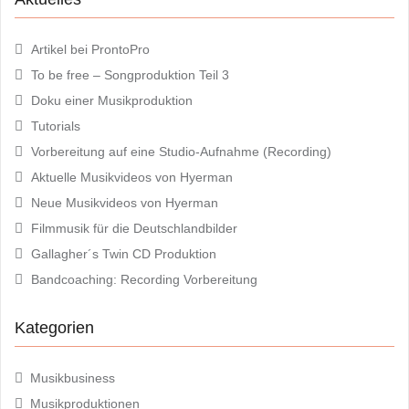
e
o
r
k
z
z
u
u
t
t
Artikel bei ProntoPro
e
e
i
i
To be free – Songproduktion Teil 3
l
l
e
e
n
n
Doku einer Musikproduktion
(
(
W
W
Tutorials
i
i
r
r
Vorbereitung auf eine Studio-Aufnahme (Recording)
d
d
i
i
n
n
Aktuelle Musikvideos von Hyerman
n
n
e
e
Neue Musikvideos von Hyerman
u
u
e
e
Filmmusik für die Deutschlandbilder
m
m
F
F
e
e
Gallagher´s Twin CD Produktion
n
n
s
s
Bandcoaching: Recording Vorbereitung
t
t
e
e
r
r
g
g
Kategorien
e
e
ö
ö
f
f
f
f
n
n
Musikbusiness
e
e
t
t
Musikproduktionen
)
)